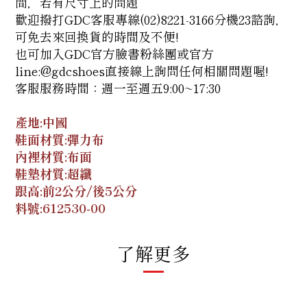
間，若有尺寸上的問題
歡迎撥打GDC客服專線(02)8221-3166分機23諮詢，
可免去來回換貨的時間及不便!
也可加入GDC官方臉書粉絲團
或官方
line:@gdcshoes
直接線上詢問任何相關問題喔!
客服服務時間：週一至週五9:00~17:30
產地:中國
鞋面材質:彈力布
內裡材質:布面
鞋墊材質:超纖
跟高:前2公分/後5公分
料號:
612530-00
了解更多