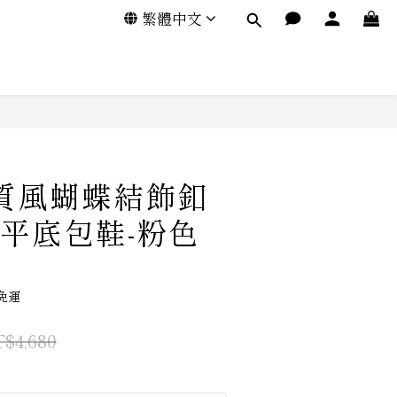
繁體中文
氣質風蝴蝶結飾釦
平底包鞋-粉色
免運
$4,680