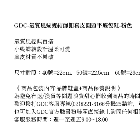
GDC-氣質風蝴蝶結飾釦真皮圓頭平底包鞋-粉色
氣質風經典百搭
小蝴蝶結設計溫柔可愛
真皮材質不易破
尺寸對照：40號=22cm，50號=22.5cm，60號=23cm
《 商品包裝內容:品牌鞋盒+商品保養說明 》
為避免有退/換貨等問題浪費甜心們收到商品的時
歡迎撥打GDC客服專線(02)8221-3166分機25
也可加入GDC官方臉書粉絲團直接線上詢問任何相
客服服務時間：週一至週五9:00~18:00