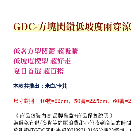
GDC-
方塊閃鑽低坡度兩穿涼
低奢方型閃鑽 超吸睛
低坡度楔型 超好走
夏日首選 超百搭
本款共推出：米白/卡其
尺寸對照：40號=22cm，50號=22.5cm，60號=23c
《 商品包裝內容:品牌鞋盒+商品保養說明 》
為避免有退/換貨等問題浪費甜心們收到商品的時
歡迎撥打GDC客服專線(02)8221-3166分機23