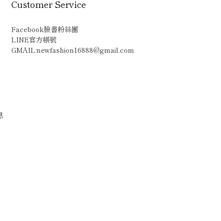
Customer Service
Facebook臉書粉絲團
LINE官方帳號
GMAIL:newfashion16888@gmail.com
息