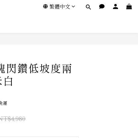
繁體中文
方塊閃鑽低坡度兩
米白
免運
NT$4,980