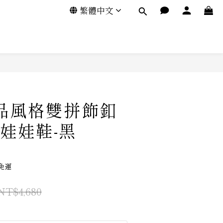
繁體中文
名品風格雙拼飾釦
娃娃鞋-黑
免運
NT$4,680