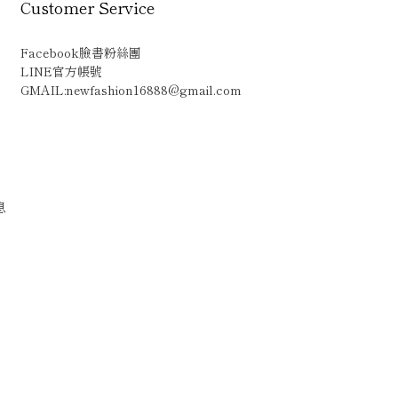
Customer Service
Facebook臉書粉絲團
LINE官方帳號
GMAIL:newfashion16888@gmail.com
息