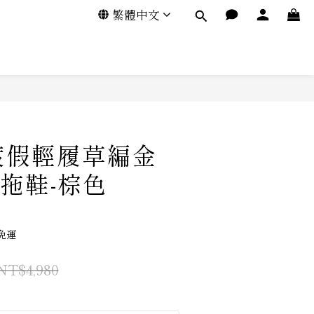
繁體中文
-渡假輕履草編金
拖鞋-棕色
免運
NT$4,980