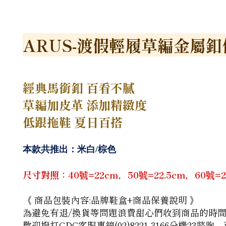
ARUS-渡假輕履草編金屬釦
經典馬銜釦 百看不膩
草編加皮革 添加精緻度
低跟拖鞋 夏日百搭
本款共推出：米白/棕色
尺寸對照：40號=22cm，50號=22.5cm，60號=23c
《 商品包裝內容:品牌鞋盒+商品保養說明 》
為避免有退/換貨等問題浪費甜心們收到商品的時
歡迎撥打GDC客服專線(02)8221-3166分機23