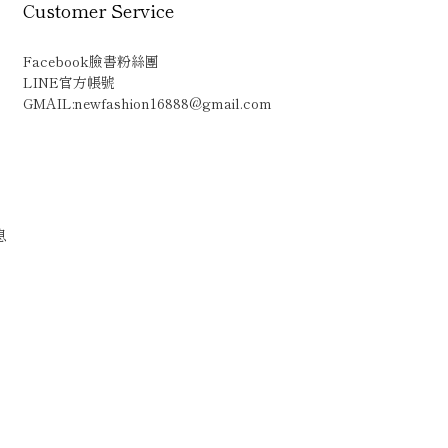
Customer Service
Facebook臉書粉絲團
LINE官方帳號
GMAIL:newfashion16888@gmail.com
息