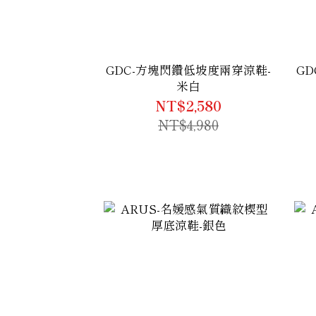
GDC-方塊閃鑽低坡度兩穿涼鞋-
G
米白
NT$2,580
NT$4,980