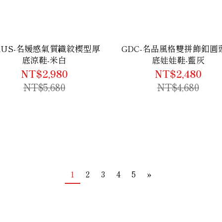
RUS-名媛感氣質織紋楔型厚
GDC-名品風格雙拼飾釦圓
底涼鞋-米白
底娃娃鞋-藍灰
NT$2,980
NT$2,480
NT$5,680
NT$4,680
1
2
3
4
5
»