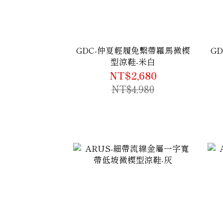
GDC-仲夏輕履免繫帶羅馬微楔
G
型涼鞋-米白
NT$2,680
NT$4,980