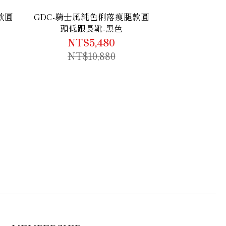
款圓
GDC-騎士風純色俐落瘦腿款圓
頭低跟長靴-黑色
NT$5,480
NT$10,880