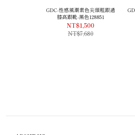
GDC-性感風潮素色尖頭粗跟過
G
膝高跟靴-黑色128851
NT$1,500
NT$7,680