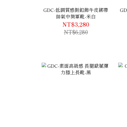
GDC-低調質感側釦飾牛皮綁帶
G
帥氣中筒軍靴-米白
NT$3,280
NT$6,280