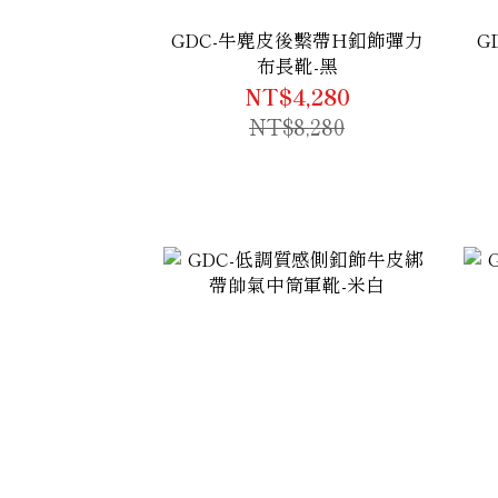
GDC-牛麂皮後繫帶H釦飾彈力
G
布長靴-黑
NT$4,280
NT$8,280