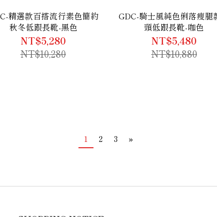
DC-精選款百搭流行素色簡約
GDC-騎士風純色俐落瘦腿
秋冬低跟長靴-黑色
頭低跟長靴-咖色
NT$5,280
NT$5,480
NT$10,280
NT$10,880
1
2
3
»