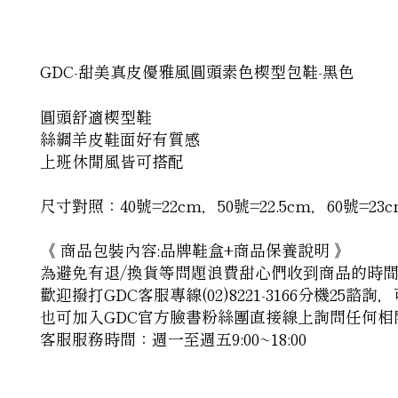
GDC-甜美真皮優雅風圓頭素色楔型包鞋-黑色
圓頭舒適楔型鞋
絲綢羊皮鞋面好有質感
上班休閒風皆可搭配
尺寸對照：40號=22cm，50號=22.5cm，60號=23cm
《 商品包裝內容:品牌鞋盒+商品保養說明 》
為避免有退/換貨等問題浪費甜心們收到商品的時
歡迎撥打GDC客服專線(02)8221-3166分機25
也可加入GDC官方臉書粉絲團直接線上詢問任何相
客服服務時間：週一至週五9:00~18:00