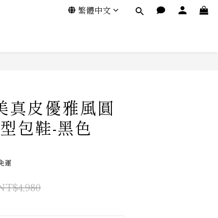
繁體中文
甜美真皮優雅風圓
型包鞋-黑色
免運
NT$4,980