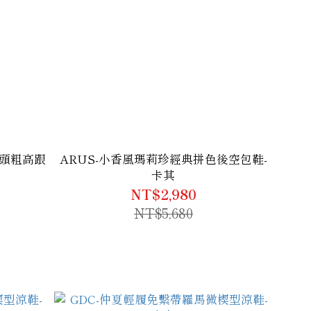
圓頭粗高跟
ARUS-小香風瑪莉珍經典拼色後空包鞋-
卡其
NT$2,980
NT$5,680