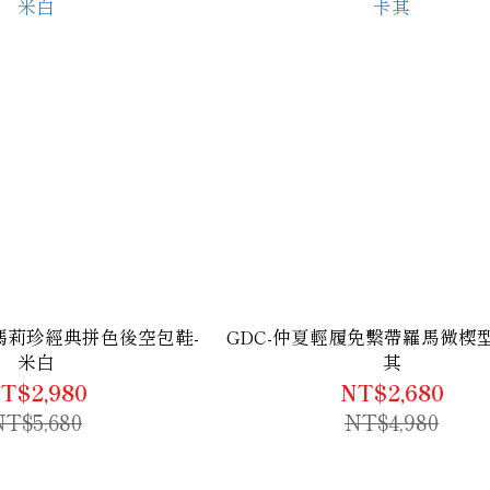
風瑪莉珍經典拼色後空包鞋-
GDC-仲夏輕履免繫帶羅馬微楔
米白
其
T$2,980
NT$2,680
NT$5,680
NT$4,980