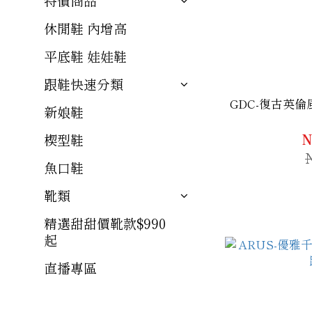
特價商品
休閒鞋 內增高
平底鞋 娃娃鞋
跟鞋快速分類
GDC-復古英
新娘鞋
N
楔型鞋
魚口鞋
靴類
精選甜甜價靴款$990
起
直播專區