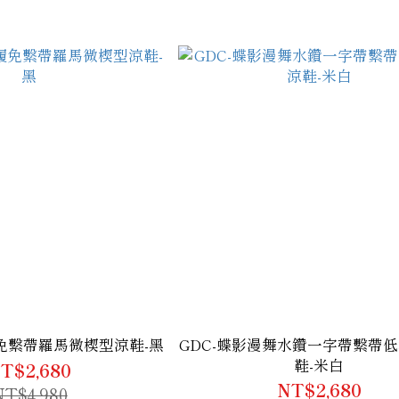
履免繫帶羅馬微楔型涼鞋-黑
GDC-蝶影漫舞水鑽一字帶繫帶
鞋-米白
T$2,680
NT$2,680
NT$4,980