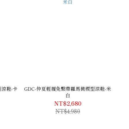
型涼鞋-卡
GDC-仲夏輕履免繫帶羅馬微楔型涼鞋-米
白
NT$2,680
NT$4,980