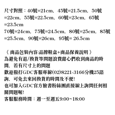
尺寸對照：
40
號
=21cm
，
45
號
=21.5cm
，
50
號
=22cm
，
55
號
=22.5cm
，
60
號
=23cm
，
65
號
=23.5cm
70
號
=24cm
，
75
號
=24.5cm
，
80
號
=25cm
，
85
號
=25.5cm
，
90
號
=26cm
，
95
號
= 26.5cm
《 商品包裝內容:品牌鞋盒+商品保養說明 》
為避免有退/換貨等問題浪費甜心們收到商品的時
間，若有尺寸上的問題
歡迎撥打GDC客服專線(02)8221-3166分機25諮
詢，可免去來回換貨的時間及不便!
也可加入GDC官方臉書粉絲團直接線上詢問任何相
關問題喔!
客服服務時間：週一至週五9:00~18:00