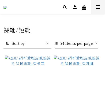
裸靴/短靴
Sort by
24 Items per page