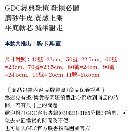
GDC經典鞋楦 鞋櫃必備
磨砂牛皮 質感上乘
平底軟芯 減壓耐走
本款共推出：黑/卡其/藍
尺寸對照：40號=22cm，50號=22.5cm，60號
=23cm，70號=23.5cm，80號=24cm，90號
=24.5cm，10號= 25cm, 11號=25.5cm
《 商品包裝內容:品牌鞋盒+商品保養說明 》
為避免有退/換貨等問題浪費甜心們收到商品的時
間，若有尺寸上的問題
歡迎撥打GDC客服專線(02)8221-3166分機23諮詢，可
免去來回換貨的時間及不便!
也可加入GDC官方臉書粉絲團
或官方