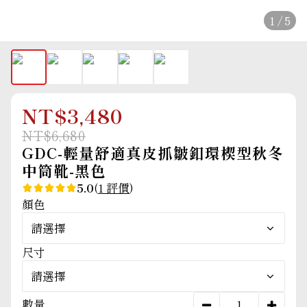
1 / 5
NT$3,480
NT$6,680
GDC-輕量舒適真皮抓皺釦環楔型秋冬
中筒靴-黑色
5.0
(
1 評價
)
顏色
尺寸
數量