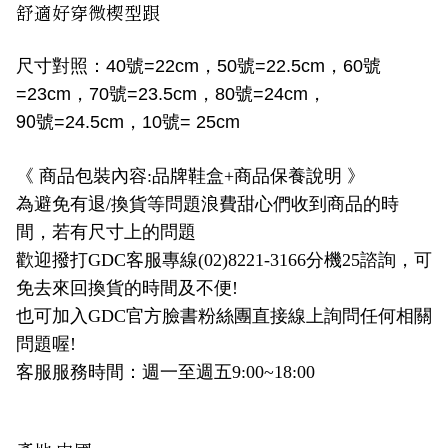
舒適好穿微楔型跟
尺寸對照：
40
號
=22cm
，
50
號
=22.5cm
，
60
號
=23cm
，
70
號
=23.5cm
，
80
號
=24cm
，
90
號
=24.5cm
，
10
號
= 25cm
《 商品包裝內容:品牌鞋盒+商品保養說明 》
為避免有退/換貨等問題浪費甜心們收到商品的時
間，若有尺寸上的問題
歡迎撥打GDC客服專線(02)8221-3166分機25諮詢，可
免去來回換貨的時間及不便!
也可加入GDC官方臉書粉絲團直接線上詢問任何相關
問題喔!
客服服務時間：週一至週五9:00~18:00