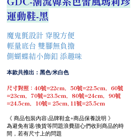
GDC-潮流韓系芭蕾風瑪莉珍
運動鞋-黑
魔鬼氈設計 穿脫方便
輕量底台 雙腳無負擔
側蝴蝶結小飾釦 添趣味
本款共推出：黑色/米白
色
尺寸對照：40號=22cm，50號=22.5cm，60號
=23cm，70號=23.5cm，80號=24cm，90號
=24.5cm，10號= 25cm, 11號=25.5cm
《 商品包裝內容:品牌鞋盒+商品保養說明 》
為避免有退/換貨等問題浪費甜心們收到商品的時
間，若有尺寸上的問題