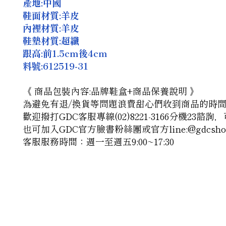
產地:中國
鞋面材質:羊皮
內裡材質:羊皮
鞋墊材質:超纖
跟高:前1.5cm後4cm
料號:
612519-31
《 商品包裝內容:品牌鞋盒+商品保養說明 》
為避免有退/換貨等問題浪費甜心們收到商品的時
歡迎撥打GDC客服專線(02)8221-3166分機23
也可加入GDC官方臉書粉絲團
或官方line:@gdcsho
客服服務時間：週一至週五9:00~17:30