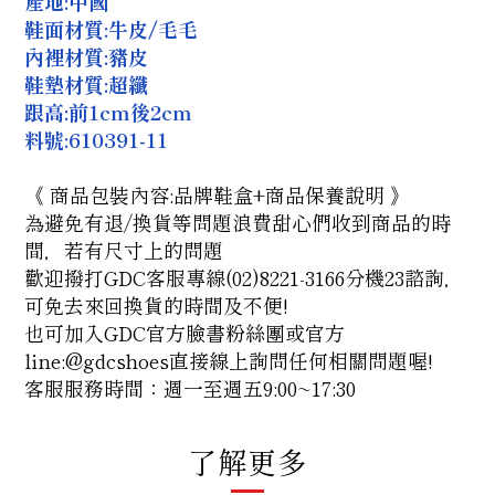
產地:中國
鞋面材質:牛皮/毛毛
內裡材質:豬皮
鞋墊材質:超纖
跟高:前1cm後2cm
料號:
610391-11
《 商品包裝內容:品牌鞋盒+商品保養說明 》
為避免有退/換貨等問題浪費甜心們收到商品的時
間，若有尺寸上的問題
歡迎撥打GDC客服專線(02)8221-3166分機23諮詢，
可免去來回換貨的時間及不便!
也可加入GDC官方臉書粉絲團
或官方
line:@gdcshoes
直接線上詢問任何相關問題喔!
客服服務時間：週一至週五9:00~17:30
了解更多