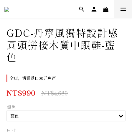
GDC-丹寧風獨特設計感
圓頭拼接木質中跟鞋-藍
色
全店，消費滿1500元免運
NT$990
NT$4,680
顏色
尺寸