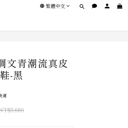
繁體中文
-低調文青潮流真皮
鞋-黑
免運
NT$5,680