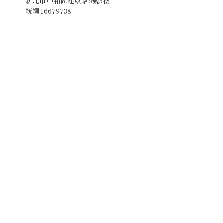
新北市中和區建康路6號3樓
統編:16679738