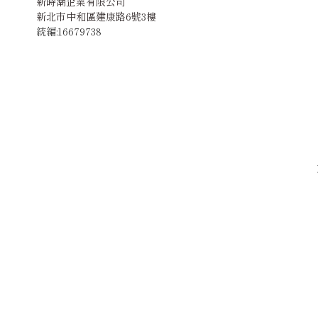
新時潮企業有限公司
新北市中和區建康路6號3樓
統編:16679738