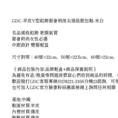
GDC-羊皮V型釦飾都會俐落尖頭低跟包鞋-米白
名品風格釦飾 更顯氣質
都會時尚女性必選
中跟設計 雙腳輕盈
尺寸對照：40號=22cm，50號=22.5cm，60號=23cm，70
《 商品包裝內容:品牌鞋盒+商品保養說明 》
為避免有退/換貨等問題浪費甜心們收到商品的時間，
歡迎撥打GDC客服專線(02)8221-3166分機23諮詢
也可加入GDC官方臉書粉絲團直接線上詢問任何相關
產地:中國
鞋面材質:羊皮
內裡材質:豬皮
鞋墊材質:豬皮