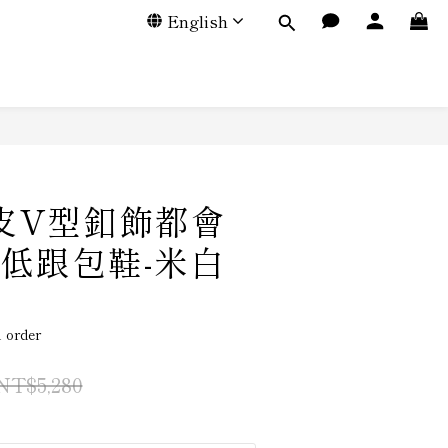
English
羊皮V型釦飾都會
低跟包鞋-米白
order
NT$5,280