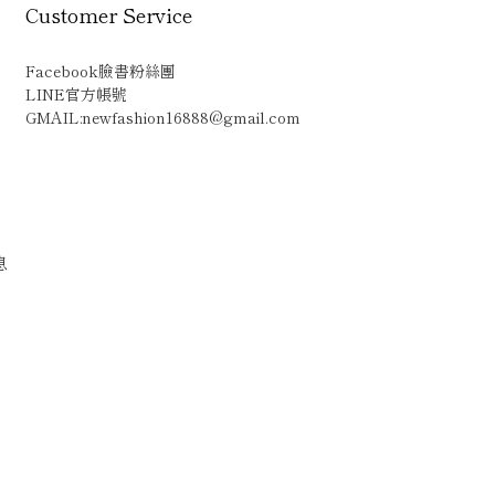
Customer Service
Facebook臉書粉絲團
LINE官方帳號
GMAIL:newfashion16888@gmail.com
息