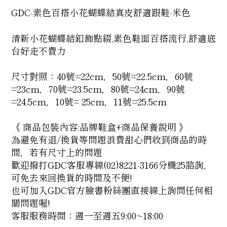
GDC-素色百搭小花蝴蝶結真皮舒適跟鞋-米色
清新小花蝴蝶結釦飾點綴,素色鞋面百搭流行,舒適底
台好走不費力
尺寸對照：40號=22cm，50號=22.5cm，60號
=23cm，70號=23.5cm，80號=24cm，90號
=24.5cm，10號= 25cm，11號=25.5cm
《 商品包裝內容:品牌鞋盒+商品保養說明 》
為避免有退/換貨等問題浪費甜心們收到商品的時
間，若有尺寸上的問題
歡迎撥打GDC客服專線(02)8221-3166分機25諮詢，
可免去來回換貨的時間及不便!
也可加入GDC官方臉書粉絲團直接線上詢問任何相
關問題喔!
客服服務時間：週一至週五9:00~18:00