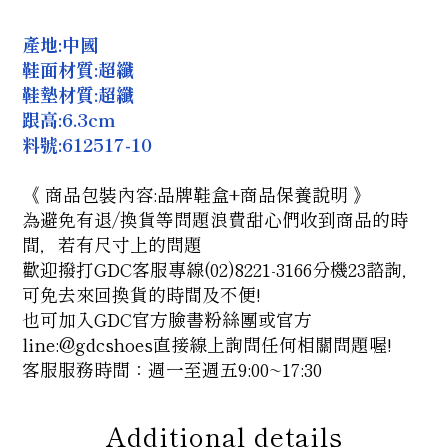
產地:中國
鞋面材質:超纖
鞋墊材質:超纖
跟高:6.3cm
料號:
612517-10
《 商品包裝內容:品牌鞋盒+商品保養說明 》
為避免有退/換貨等問題浪費甜心們收到商品的時
間，若有尺寸上的問題
歡迎撥打GDC客服專線(02)8221-3166分機23諮詢，
可免去來回換貨的時間及不便!
也可加入GDC官方臉書粉絲團
或官方
line:@gdcshoes
直接線上詢問任何相關問題喔!
客服服務時間：週一至週五9:00~17:30
Additional details