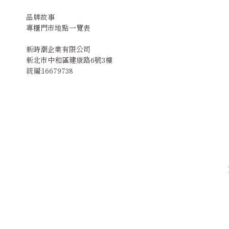
品牌故事
專櫃門市地點一覽表
新時潮企業有限公司
新北市中和區建康路6號3樓
統編:16679738