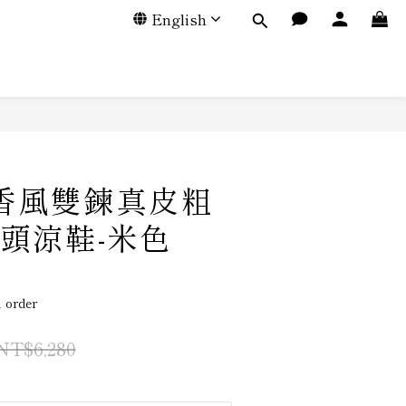
English
小香風雙鍊真皮粗
頭涼鞋-米色
order
NT$6,280