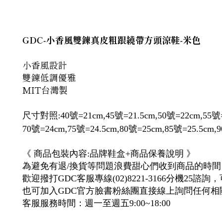
GDC-小香風雙鍊真皮粗跟繞帶方頭涼鞋-米色
小香風設計
雙鍊低調優雅
MIT台灣製
尺寸對照:40號=21cm,45號=21.5cm,50號=22cm,55號=2
70號=24cm,75號=24.5cm,80號=25cm,85號=25.5cm,
《 商品包裝內容:品牌鞋盒+商品保養說明 》
為避免有退/換貨等問題浪費甜心們收到商品的時
歡迎撥打GDC客服專線(02)8221-3166分機25
也可加入GDC官方臉書粉絲團直接線上詢問任何相
客服服務時間：週一至週五9:00~18:00