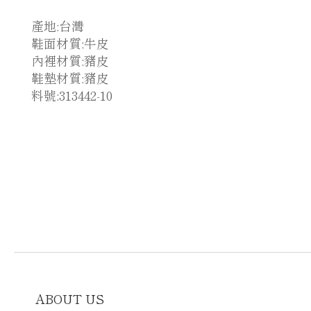
產地:台灣
鞋面材質:牛皮
內裡材質:豬皮
鞋墊材質:豬皮
料號:313442-10
ABOUT US