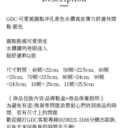
GDC-可愛風圓點沖孔素色水鑽真皮彈力舒適休閒
鞋-
銀色
圓點點風可愛俏皮
水鑽鑲列亮眼迷人
超舒適軟Q底
尺寸對照：40號=22cm，50號=22.5cm，60號
=23cm，70號=23.5cm，80號=24cm，90號
=24.5cm，10號= 25cm，11號=25.5cm
《 商品包裝內容:品牌鞋盒+商品保養說明 》
為避免有退/換貨等問題浪費甜心們收到商品的時
間，若有尺寸上的問題
歡迎撥打GDC客服專線(02)8221-3166分機25諮詢，
可免去來回換貨的時間及不便!