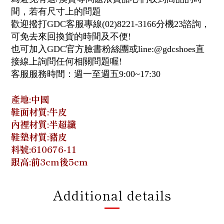
間，若有尺寸上的問題
歡迎撥打GDC客服專線(02)8221-3166分機23諮詢，
可免去來回換貨的時間及不便!
也可加入GDC官方臉書粉絲團或line:@gdcshoes直
接線上詢問任何相關問題喔!
客服服務時間：週一至週五9:00~17:30
產地:中國
鞋面材質:牛皮
內裡材質:半超纖
鞋墊材質:豬皮
料號:610676-11
跟高:前3cm後5cm
Additional details