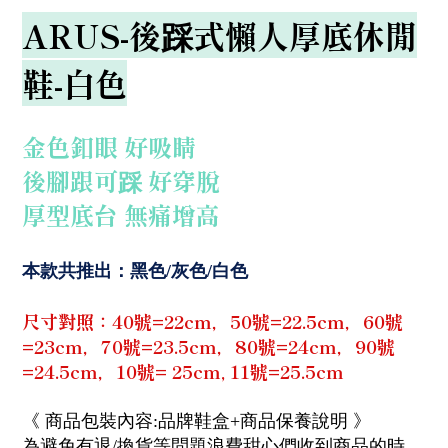
ARUS-後踩式懶人厚底休閒
鞋-白色
金色釦眼 好吸睛
後腳跟可踩 好穿脫
厚型底台 無痛增高
本款共推出：黑色/灰色/白色
尺寸對照：40號=22cm，50號=22.5cm，60號
=23cm，70號=23.5cm，80號=24cm，90號
=24.5cm，10號= 25cm, 11號=25.5cm
《 商品包裝內容:品牌鞋盒+商品保養說明 》
為避免有退/換貨等問題浪費甜心們收到商品的時