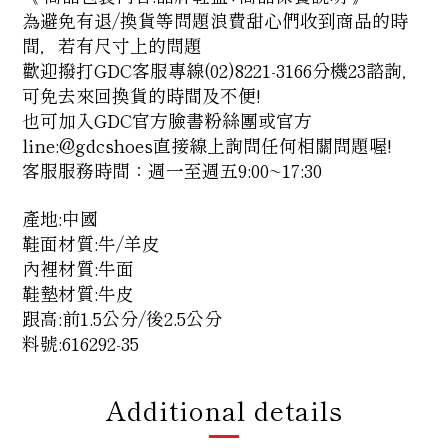
為避免有退/換貨等問題浪費甜心們收到商品的時
間，若有尺寸上的問題
歡迎撥打GDC客服專線(02)8221-3166分機23諮詢，
可免去來回換貨的時間及不便!
也可加入GDC官方臉書粉絲團或官方
line:@gdcshoes直接線上詢問任何相關問題喔!
客服服務時間：週一至週五9:00~17:30
產地:中國
鞋面材質:牛/羊皮
內裡材質:牛面
鞋墊材質:牛皮
跟高:前1.5公分/後2.5公分
料號:616292-35
Additional details