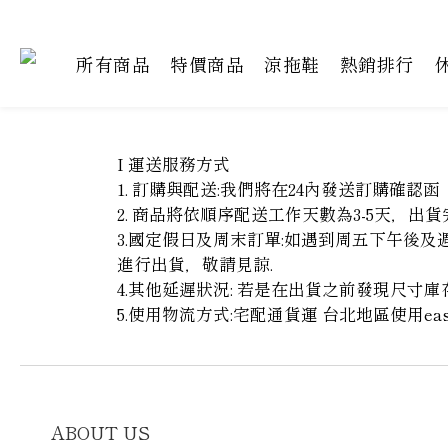
所有商品
特價商品
涼拖鞋
熱銷排行
I 運送服務方式
1. 訂購與配送:我們將在24內發送訂購確認函
2. 商品將依順序配送工作天數為3-5天，出貨
3.國定假日及周末訂單:如遇到周五下午後
進行出貨，敬請見諒.
4.其他延遲狀況: 若是在出貨之前發現尺
5.使用物流方式:宅配通貨運 台北地區使用ea
ABOUT US