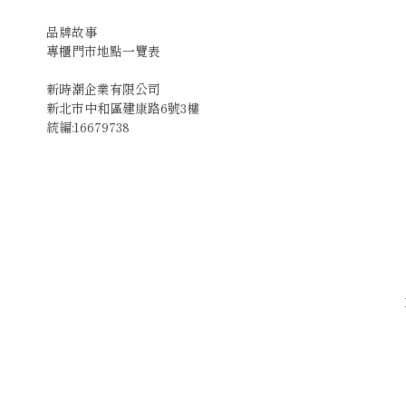
品牌故事
專櫃門市地點一覽表
新時潮企業有限公司
新北市中和區建康路6號3樓
統編:16679738